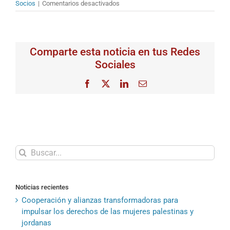
en
Socios
|
Comentarios desactivados
La
FPSC
organiza
junto
Comparte esta noticia en tus Redes
con
la
Sociales
asociación
«Cattolici
Facebook
X
LinkedIn
Correo
Amici
electrónico
d’Israele»
y
la
Universidad
«Pontificia
Università
Buscar:
della
Santa
Croce»
Noticias recientes
en
Roma
Cooperación y alianzas transformadoras para
una
impulsar los derechos de las mujeres palestinas y
conferencia
jordanas
sobre