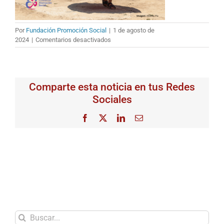
Por
Fundación Promoción Social
|
1 de agosto de
en
2024
|
Comentarios desactivados
Memoria_Annual
Report
2023_READI
Comparte esta noticia en tus Redes
Sociales
Facebook
X
LinkedIn
Correo
electrónico
Buscar: