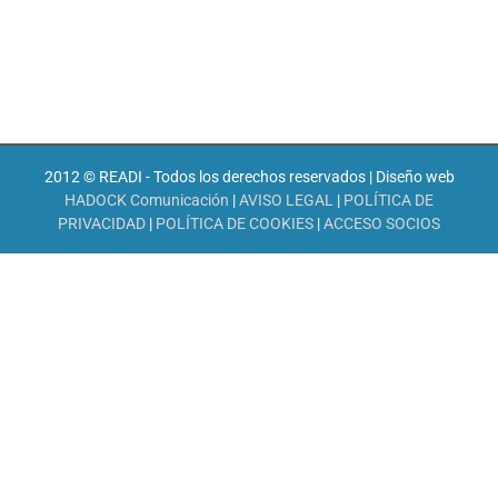
2012 © READI - Todos los derechos reservados | Diseño web
HADOCK Comunicación
|
AVISO LEGAL
|
POLÍTICA DE
PRIVACIDAD
|
POLÍTICA DE COOKIES
|
ACCESO SOCIOS