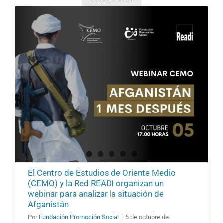
water
as
an
essential
resource
for
life,
a
strategic
element
for
conflict
resolution
and
an
epicenter
of
sustainabi
El Centro de Estudios de Oriente Medio
(CEMO) y la Red READI organizan un
webinar para analizar la situación de
Afganistán
Por
Fundación Promoción Social
|
6 de octubre de