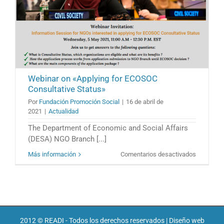
Webinar on «Applying for ECOSOC
Consultative Status»
Por
Fundación Promoción Social
|
16 de abril de
2021
|
Actualidad
The Department of Economic and Social Affairs
(DESA) NGO Branch [...]
en
Más información
Comentarios desactivados
Webinar
on
«Applying
for
ECOSOC
Consultat
2012 © READI - Todos los derechos reservados | Diseño web
Status»