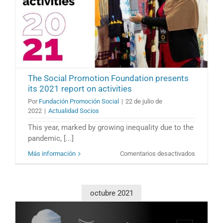
The Social Promotion Foundation presents
its 2021 report on activities
Por
Fundación Promoción Social
|
22 de julio de
2022
|
Actualidad Socios
This year, marked by growing inequality due to the
pandemic, [...]
en
Más información
Comentarios desactivados
The
Social
Promotio
Foundatio
octubre 2021
presents
its
2021