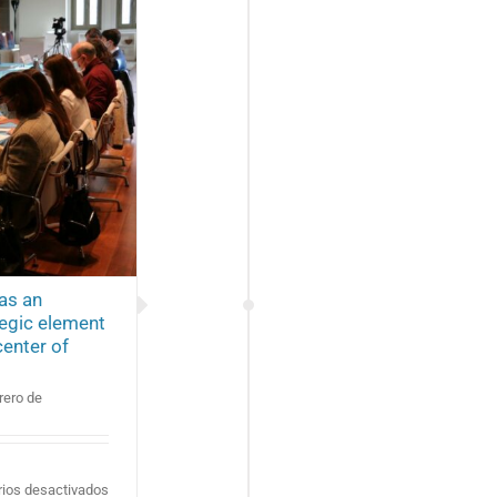
as an
ategic element
center of
rero de
en
ios desactivados