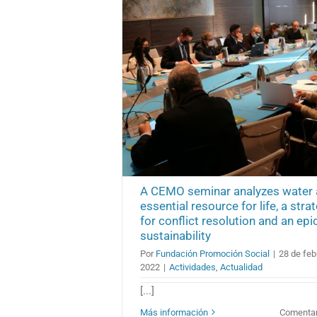
A CEMO seminar analyzes water 
essential resource for life, a str
for conflict resolution and an epi
sustainability
Por
Fundación Promoción Social
|
28 de feb
2022
|
Actividades
,
Actualidad
[...]
Más información
Comentar