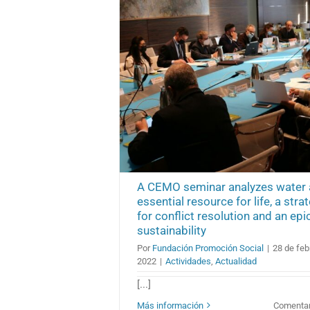
A CEMO seminar analyzes water 
essential resource for life, a str
for conflict resolution and an epi
sustainability
Por
Fundación Promoción Social
|
28 de feb
2022
|
Actividades
,
Actualidad
[...]
Más información
Comentar