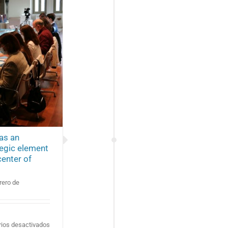
as an
ategic element
center of
rero de
en
ios desactivados