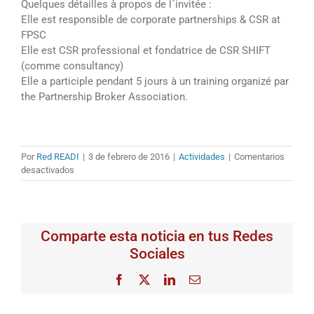
Quelques détailles à propos de l´invitée :
Elle est responsible de corporate partnerships & CSR at
FPSC
Elle est CSR professional et fondatrice de CSR SHIFT
(comme consultancy)
Elle a participle pendant 5 jours à un training organizé par
the Partnership Broker Association.
Por
Red READI
|
3 de febrero de 2016
|
Actividades
|
Comentarios
en
desactivados
READI
inicia
la
actividad
Comparte esta noticia en tus Redes
Thematic
e-
Sociales
Conferences/READI
starts
Facebook
X
LinkedIn
Correo
the
electrónico
activity