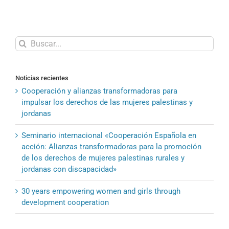
Thematic
e-
Conferences/READI
initie
l’activité
Buscar:
Thematic
e-
Conferences
Noticias recientes
Cooperación y alianzas transformadoras para
impulsar los derechos de las mujeres palestinas y
jordanas
Seminario internacional «Cooperación Española en
acción: Alianzas transformadoras para la promoción
de los derechos de mujeres palestinas rurales y
jordanas con discapacidad»
30 years empowering women and girls through
development cooperation