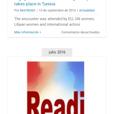
takes place in Tunisia
Por
Red READI
|
13 de septiembre de 2016
|
Actualidad
The encounter was attended by EU, UN women,
Libyan women and international actors
en
Más información
Comentarios desactivados
A
meeting
on
ensuring
julio 2016
Womens
engageme
in
decision
making
in
Libya
takes
place
in
Tunisia