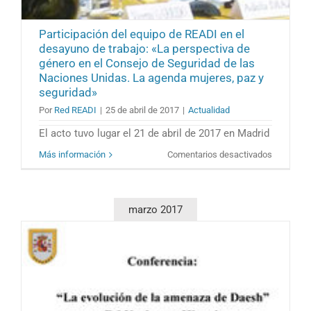
en
Casa
Participación del equipo de READI en el
Árabe
desayuno de trabajo: «La perspectiva de
género en el Consejo de Seguridad de las
Naciones Unidas. La agenda mujeres, paz y
seguridad»
Por
Red READI
|
25 de abril de 2017
|
Actualidad
El acto tuvo lugar el 21 de abril de 2017 en Madrid
en
Más información
Comentarios desactivados
Participac
del
equipo
de
marzo 2017
READI
en
el
desayuno
de
trabajo:
«La