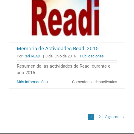
Memoria de Actividades Readi 2015
Por
Red READI
|
3 de junio de 2016
|
Publicaciones
Resumen de las actividades de Readi durante el
año 2015
en
Más información
Comentarios desactivados
Memoria
de
Actividad
Readi
2015
1
2
Siguiente