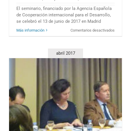
El seminario, financiado por la Agencia Española
de Cooperación internacional para el Desarrollo,
se celebró el 13 de junio de 2017 en Madrid
en
Más información
Comentarios desactivados
El
tema
del
agua
abril 2017
y
el
desarrollo
sostenibl
a
debate
durante
el
seminario
organizad
por
CEMOFP
y
READI