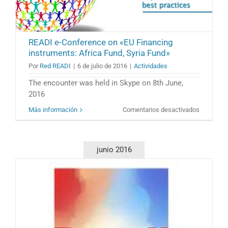
READI e-Conference on «EU Financing
instruments: Africa Fund, Syria Fund»
Por
Red READI
|
6 de julio de 2016
|
Actividades
The encounter was held in Skype on 8th June,
2016
en
Más información
Comentarios desactivados
READI
e-
Conferen
on
junio 2016
«EU
Financing
instrumen
Africa
Fund,
Syria
Fund»