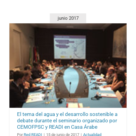
junio 2017
El tema del agua y el desarrollo sostenible a
debate durante el seminario organizado por
CEMOFPSC y READI en Casa Árabe
Por
Red READI
|
15 de junio de 2017
|
Actualidad