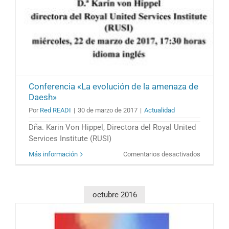
perspecti
de
género
en
el
Consejo
de
Seguridad
de
Conferencia «La evolución de la amenaza de
las
Daesh»
Naciones
Unidas.
Por
Red READI
|
30 de marzo de 2017
|
Actualidad
La
Dña. Karin Von Hippel, Directora del Royal United
agenda
mujeres,
Services Institute (RUSI)
paz
en
Más información
Comentarios desactivados
y
Conferenc
seguridad
«La
evolución
de
octubre 2016
la
amenaza
de