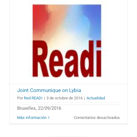
Female
House
of
Represent
Members
in
Tobruk
Joint Communique on Lybia
Por
Red READI
|
3 de octubre de 2016
|
Actualidad
Bruxelles, 22/09/2016
en
Más información
Comentarios desactivados
Joint
Communi
on