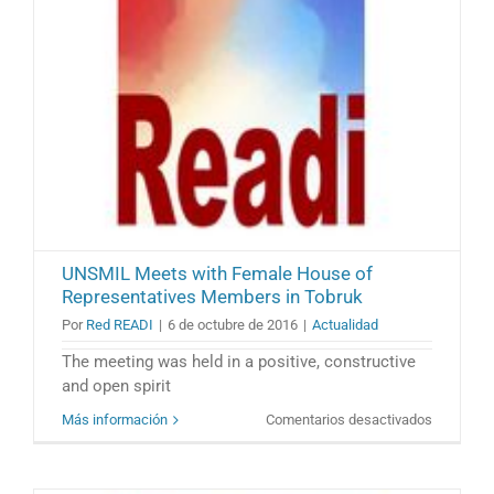
Daesh»
UNSMIL Meets with Female House of
Representatives Members in Tobruk
Por
Red READI
|
6 de octubre de 2016
|
Actualidad
The meeting was held in a positive, constructive
and open spirit
en
Más información
Comentarios desactivados
UNSMIL
Meets
with