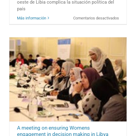
oeste de Libia complica la situación política del
país
en
Más información
Comentarios desactivados
La
lucha
por
el
petróleo
dificulta
la
paz
en
Libia
A meeting on ensuring Womens
engagement in decision making in Libya