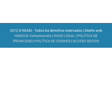
2012 © READI - Todos los derechos reservados | Diseño web
HADOCK Comunicación
|
AVISO LEGAL
|
POLÍTICA DE
PRIVACIDAD
|
POLÍTICA DE COOKIES
|
ACCESO SOCIOS