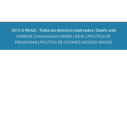
2012 © READI - Todos los derechos reservados | Diseño web
HADOCK Comunicación
|
AVISO LEGAL
|
POLÍTICA DE
PRIVACIDAD
|
POLÍTICA DE COOKIES
|
ACCESO SOCIOS