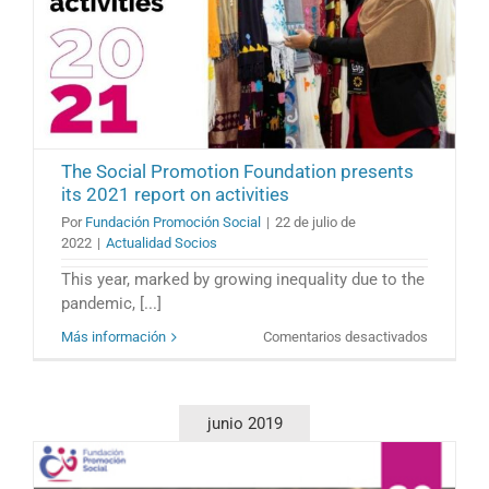
The Social Promotion Foundation presents
its 2021 report on activities
Por
Fundación Promoción Social
|
22 de julio de
2022
|
Actualidad Socios
This year, marked by growing inequality due to the
pandemic, [...]
en
Más información
Comentarios desactivados
The
Social
Promotio
Foundatio
junio 2019
presents
its
2021