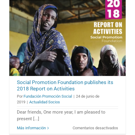
report
on
activities
Social Promotion Foundation publishes its
2018 Report on Activities
Por
Fundación Promoción Social
|
24 de junio de
2019
|
Actualidad Socios
Dear friends, One more year, I am pleased to
present [...]
en
Más información
Comentarios desactivados
Social