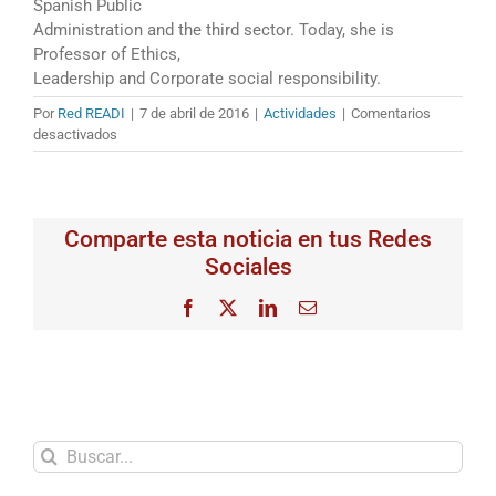
Spanish Public
Administration and the third sector. Today, she is
Professor of Ethics,
Leadership and Corporate social responsibility.
Por
Red READI
|
7 de abril de 2016
|
Actividades
|
Comentarios
en
desactivados
The
third
READI
Thematic
Comparte esta noticia en tus Redes
e-
Conferences
Sociales
encounter
was
Facebook
X
LinkedIn
Correo
held
electrónico
on
6th
April
Buscar: