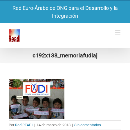
Saltar
Red Euro-Árabe de ONG para el Desarrollo y la
al
Integración
contenido
c192x138_memoriafudiaj
Por
Red READI
|
14 de marzo de 2018
|
Sin comentarios