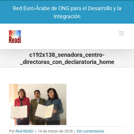
Saltar
Red Euro-Árabe de ONG para el Desarrollo y la
al
Integración
contenido
c192x138_senadora_centro-
_directoras_con_declaratoria_home
Por
Red READI
|
14 de marzo de 2018
|
Sin comentarios