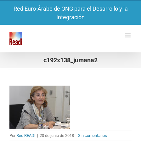
Saltar
Red Euro-Árabe de ONG para el Desarrollo y la
al
Integración
contenido
c192x138_jumana2
Por
Red READI
|
20 de junio de 2018
|
Sin comentarios